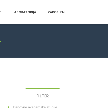
E
LABORATORIJA
ZAPOSLENI
FILTER
Osnovne akademske studije