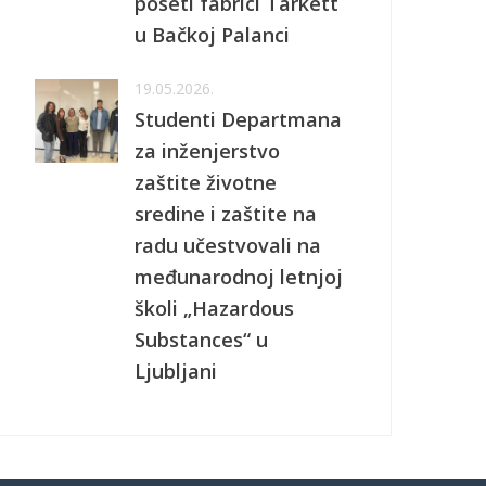
poseti fabrici Tarkett
u Bačkoj Palanci
19.05.2026.
Studenti Departmana
za inženjerstvo
zaštite životne
sredine i zaštite na
radu učestvovali na
međunarodnoj letnjoj
školi „Hazardous
Substances“ u
Ljubljani