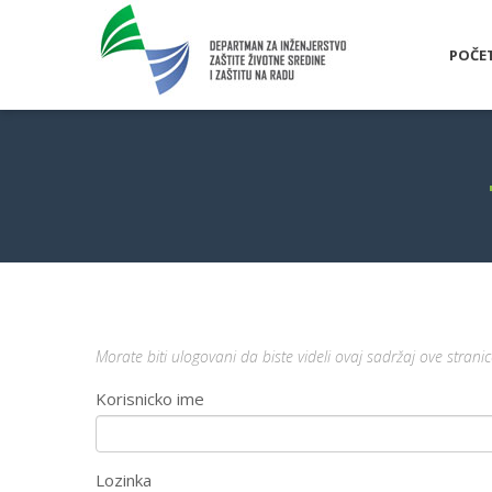
POČE
Morate biti ulogovani da biste videli ovaj sadržaj ove stranic
Korisnicko ime
Lozinka