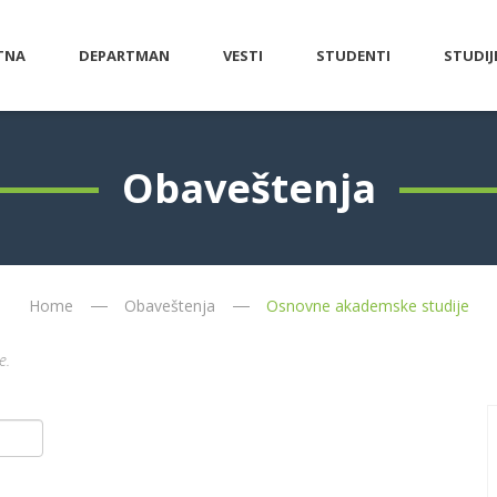
TNA
DEPARTMAN
VESTI
STUDENTI
STUDIJ
Obaveštenja
Home
Obaveštenja
Osnovne akademske studije
e.