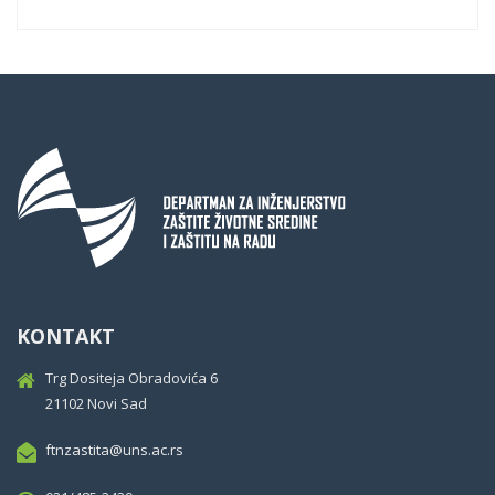
KONTAKT
Trg Dositeja Obradovića 6
21102 Novi Sad
ftnzastita@uns.ac.rs