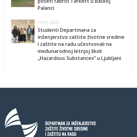
poseti fabrici Tarkett u Bačkoj
Palanci
19.05.2026.
Studenti Departmana za
inženjerstvo zaštite životne sredine
i zaštite na radu učestvovali na
međunarodnoj letnjoj školi
„Hazardous Substances“ u Ljubljani