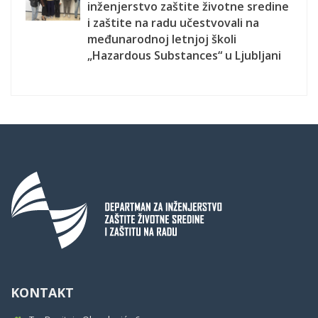
inženjerstvo zaštite životne sredine
i zaštite na radu učestvovali na
međunarodnoj letnjoj školi
„Hazardous Substances“ u Ljubljani
KONTAKT