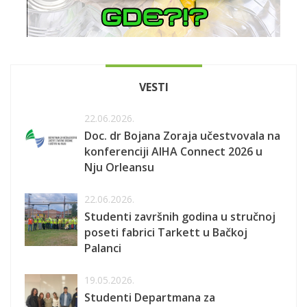
VESTI
22.06.2026.
Doc. dr Bojana Zoraja učestvovala na
konferenciji AIHA Connect 2026 u
Nju Orleansu
22.06.2026.
Studenti završnih godina u stručnoj
poseti fabrici Tarkett u Bačkoj
Palanci
19.05.2026.
Studenti Departmana za