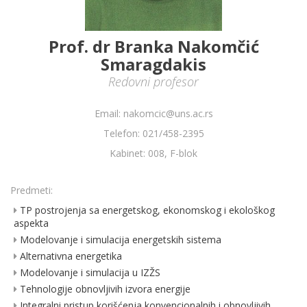
Prof. dr Branka Nakomčić
Smaragdakis
Redovni profesor
Email: nakomcic@uns.ac.rs
Telefon: 021/458-2395
Kabinet: 008, F-blok
Predmeti:
TP postrojenja sa energetskog, ekonomskog i ekološkog
aspekta
Modelovanje i simulacija energetskih sistema
Alternativna energetika
Modelovanje i simulacija u IZŽS
Tehnologije obnovljivih izvora energije
Integralni pristup korišćenja konvencionalnih i obnovljivih