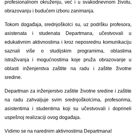
profesionalnom okruženju, već i u svakodnevnom životu,
obrazovanju i budućem izboru zanimanja.
Tokom događaja, srednjoškolci su, uz podršku profesora,
asistenata i studenata Departmana, učestvovali u
edukativnim aktivnostima i kroz neposrednu komunikaciju
saznali više o studijskim programima, oblastima
istraživanja i mogućnostima koje pruža obrazovanje u
oblasti inženjerstva zaštite na radu i zaštite životne
sredine.
Departman za inženjerstvo zaštite životne sredine i zaštite
na radu zahvaljuje svim srednjoškolcima, profesorima,
asistentima i studentima koji su učestvovali i doprineli
uspešnoj realizaciji ovog događaja.
Vidimo se na narednim aktivnostima Departmana!