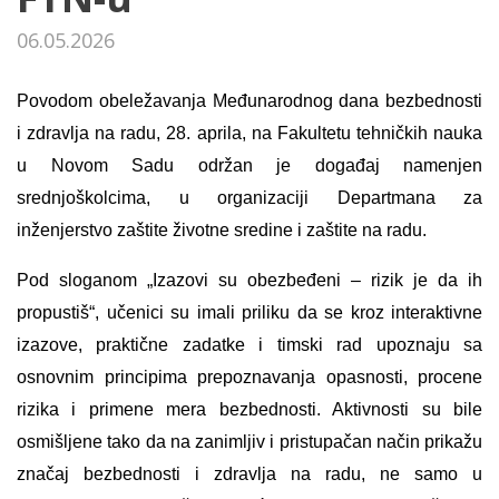
06.05.2026
Povodom obeležavanja Međunarodnog dana bezbednosti
i zdravlja na radu, 28. aprila, na Fakultetu tehničkih nauka
u Novom Sadu održan je događaj namenjen
srednjoškolcima, u organizaciji Departmana za
inženjerstvo zaštite životne sredine i zaštite na radu.
Pod sloganom „Izazovi su obezbeđeni – rizik je da ih
propustiš“, učenici su imali priliku da se kroz interaktivne
izazove, praktične zadatke i timski rad upoznaju sa
osnovnim principima prepoznavanja opasnosti, procene
rizika i primene mera bezbednosti. Aktivnosti su bile
osmišljene tako da na zanimljiv i pristupačan način prikažu
značaj bezbednosti i zdravlja na radu, ne samo u