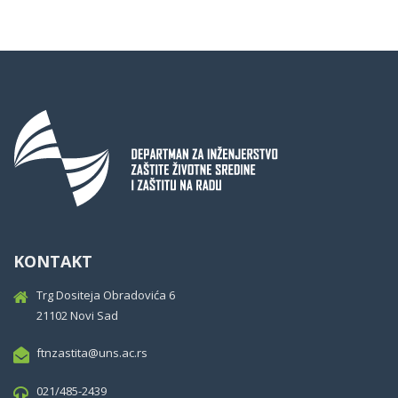
KONTAKT
Trg Dositeja Obradovića 6
21102 Novi Sad
ftnzastita@uns.ac.rs
021/485-2439