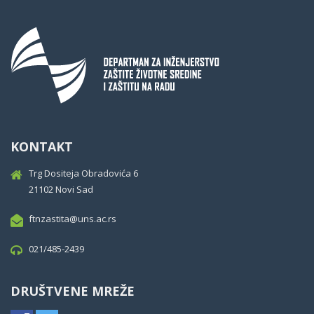
KONTAKT
Trg Dositeja Obradovića 6
21102 Novi Sad
ftnzastita@uns.ac.rs
021/485-2439
DRUŠTVENE MREŽE