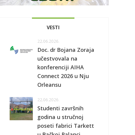
VESTI
22.06.2026.
Doc. dr Bojana Zoraja
učestvovala na
konferenciji AIHA
Connect 2026 u Nju
Orleansu
22.06.2026.
Studenti završnih
godina u stručnoj
poseti fabrici Tarkett
u Bačkoj Palanci