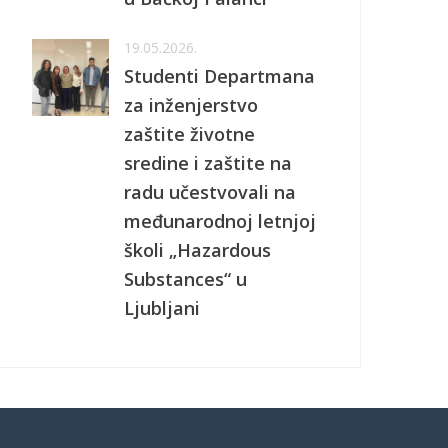
19.05.2026.
Studenti Departmana
za inženjerstvo
zaštite životne
sredine i zaštite na
radu učestvovali na
međunarodnoj letnjoj
školi „Hazardous
Substances“ u
Ljubljani