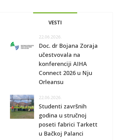
VESTI
22.06.2026.
Doc. dr Bojana Zoraja
učestvovala na
konferenciji AIHA
Connect 2026 u Nju
Orleansu
22.06.2026.
Studenti završnih
godina u stručnoj
poseti fabrici Tarkett
u Bačkoj Palanci