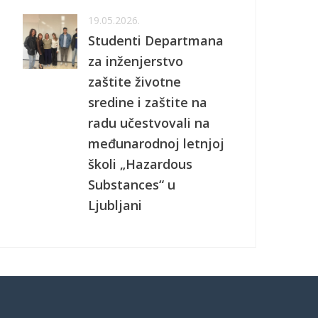
19.05.2026.
Studenti Departmana
za inženjerstvo
zaštite životne
sredine i zaštite na
radu učestvovali na
međunarodnoj letnjoj
školi „Hazardous
Substances“ u
Ljubljani