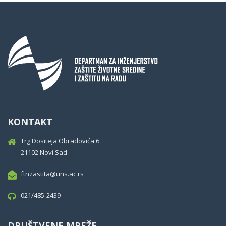
KONTAKT
Trg Dositeja Obradovića 6
21102 Novi Sad
ftnzastita@uns.ac.rs
021/485-2439
DRUŠTVENE MREŽE