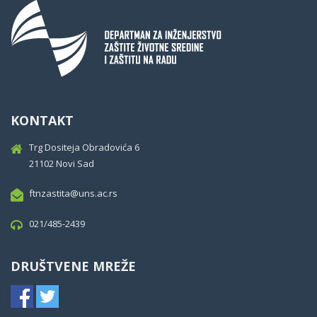
KONTAKT
Trg Dositeja Obradovića 6
21102 Novi Sad
ftnzastita@uns.ac.rs
021/485-2439
DRUŠTVENE MREŽE