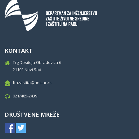
KONTAKT
Trg Dositeja Obradovića 6
21102 Novi Sad
ftnzastita@uns.ac.rs
021/485-2439
DRUŠTVENE MREŽE